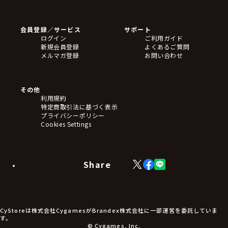
ゲームソフト
Blu-ray・DVD
CD
会員登録／サービス
サポート
フィギュア
ログイン
ご利用ガイド
アクリルスタンド
新規会員登録
よくあるご質問
バッジ
メルマガ登録
お問い合わせ
キーホルダー・ストラップ
クリアファイル
ぬいぐるみ
アートボード
その他
ステッカー・シール・カード
利用規約
タペストリー・ポスター
特定商取引法に基づく表示
アームサポーター
プライバシーポリシー
ブレードホルダー
Cookies Settings
カードスリーブ・カード収納ケース
ラバーマット・マウスパッド
モバイルグッズ
生活雑貨
Share
X
Facebook
LINE
食品・飲料品
(Twitter)
食器
食玩
アパレル衣類
アパレル小物
CyStoreは株式会社CygamesがBrandex株式会社に一部運営を委託していま
アクセサリー
す。
文具
© Cygames, Inc.