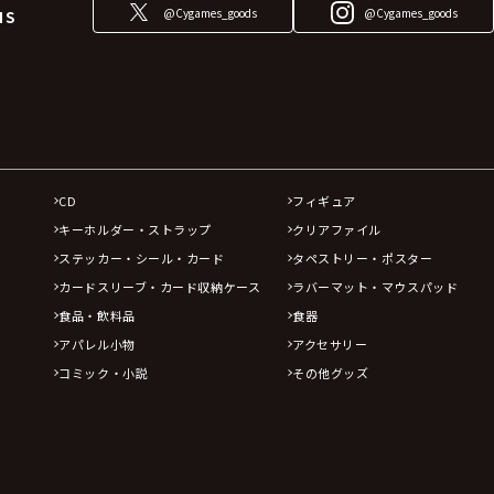
@Cygames_goods
@Cygames_goods
NS
CD
フィギュア
キーホルダー・ストラップ
クリアファイル
ステッカー・シール・カード
タペストリー・ポスター
カードスリーブ・カード収納ケース
ラバーマット・マウスパッド
食品・飲料品
食器
アパレル小物
アクセサリー
コミック・小説
その他グッズ