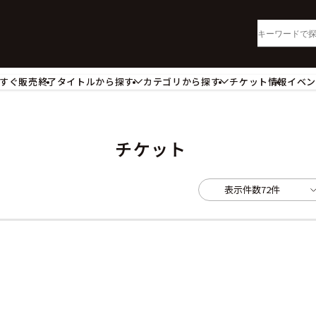
すぐ販売終了
タイトルから探す
カテゴリから探す
チケット情報
イベ
lu-ray・DVD
CD
ッジ
キーホルダー・ストラップ
ートボード
ステッカー・シール・カード
チケット
レードホルダー
カードスリーブ・カード収納ケー
活雑貨
食品・飲料品
表示件数
72件
パレル衣類
アパレル小物
籍
コミック・小説