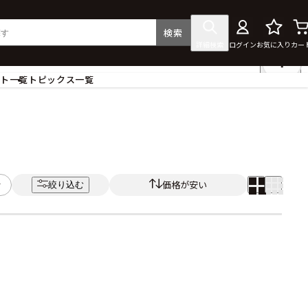
検索
詳細検索
ログイン
お気に入り
カー
ント一覧
トピックス一覧
フィギュア
クリアファイル
タペストリー・ポスター
ス
ラバーマット・マウスパッド
食器
価格が安い
絞り込む
アクセサリー
その他グッズ