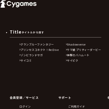
Title
タイトルから探す
グランブルーファンタジー
Shadowverse
プリンセスコネクト！Re:Dive
ウマ娘 プリティーダービー
ゾンビランドサガ
神撃のバハムート
サイコミ
サイピク
会員登録／サービス
サポート
ログイン
ご利用ガイド