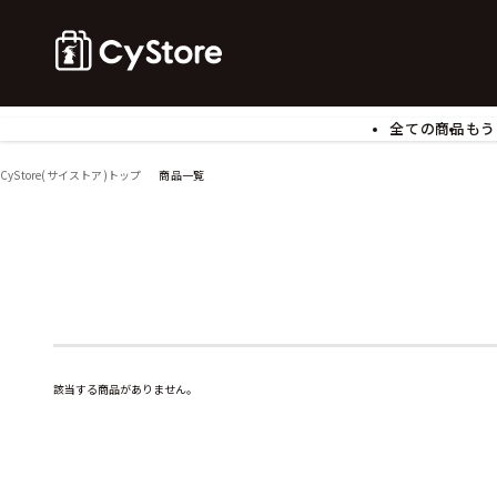
全ての商品
もう
ゲームソフト
B
CyStore(サイストア)トップ
商品一覧
アクリルスタンド
バ
ぬいぐるみ
ア
アームサポーター
ブ
モバイルグッズ
生
食玩
ア
文具
書
チケット
該当する商品がありません。