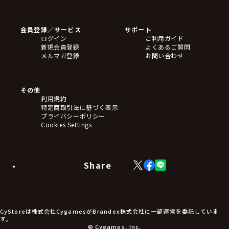
ゲームソフト
Blu-ray・DVD
CD
会員登録／サービス
サポート
フィギュア
ログイン
ご利用ガイド
アクリルスタンド
新規会員登録
よくあるご質問
バッジ
メルマガ登録
お問い合わせ
キーホルダー・ストラップ
クリアファイル
ぬいぐるみ
アートボード
その他
ステッカー・シール・カード
利用規約
タペストリー・ポスター
特定商取引法に基づく表示
アームサポーター
プライバシーポリシー
ブレードホルダー
Cookies Settings
カードスリーブ・カード収納ケース
ラバーマット・マウスパッド
モバイルグッズ
生活雑貨
Share
X
Facebook
LINE
食品・飲料品
(Twitter)
食器
食玩
アパレル衣類
アパレル小物
CyStoreは株式会社CygamesがBrandex株式会社に一部運営を委託していま
アクセサリー
す。
文具
© Cygames, Inc.