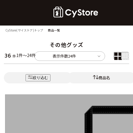
CyStore(サイストア)トップ
商品一覧
その他グッズ
36
1件～24件
表示件数
24件
件
商品名
絞り込む