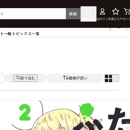
検索
詳細検索
ログイン
お気に入り
カー
ント一覧
トピックス一覧
フィギュア
クリアファイル
タペストリー・ポスター
ス
ラバーマット・マウスパッド
食器
価格が安い
絞り込む
アクセサリー
その他グッズ