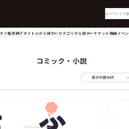
すぐ販売終了
タイトルから探す
カテゴリから探す
チケット情報
イベ
lu-ray・DVD
CD
ッジ
キーホルダー・ストラップ
ートボード
ステッカー・シール・カード
コミック・小説
レードホルダー
カードスリーブ・カード収納ケー
活雑貨
食品・飲料品
表示件数
96件
パレル衣類
アパレル小物
籍
コミック・小説