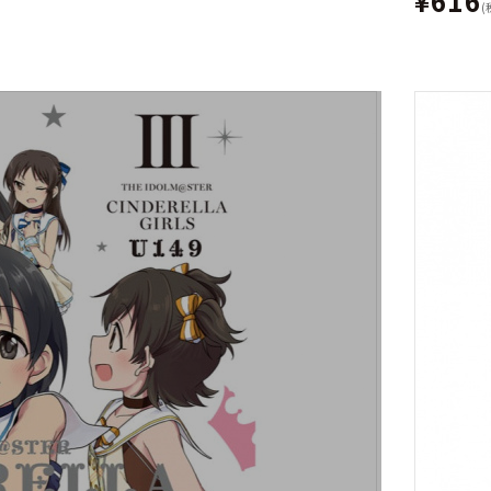
¥616
(