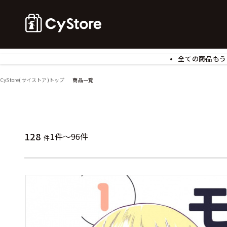
全ての商品
もう
ゲームソフト
B
CyStore(サイストア)トップ
商品一覧
アクリルスタンド
バ
ぬいぐるみ
ア
アームサポーター
ブ
モバイルグッズ
生
128
1件～96件
件
食玩
ア
文具
書
チケット