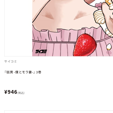
サイコミ
『弱男 -僕とモラ妻-』 3巻
¥946
(税込)