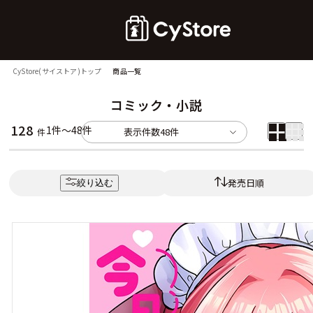
CyStore(サイストア)トップ
商品一覧
コミック・小説
128
1件～48件
表示件数
48件
件
発売日順
絞り込む