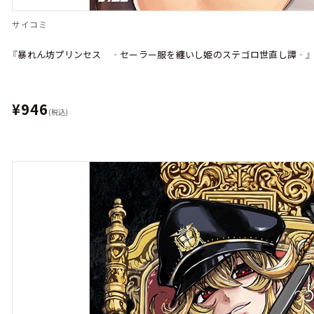
サイコミ
『暴れん坊プリンセス ‐セーラー服を纏いし姫のステゴロ世直し譚‐』 
¥946
(税込)