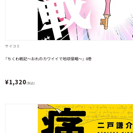
サイコミ
『ちくわ戦記～おれのカワイイで地球侵略～』 8巻
¥1,320
(税込)