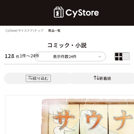
CyStore(サイストア)トップ
商品一覧
コミック・小説
128
1件～24件
表示件数
24件
件
新着順
絞り込む