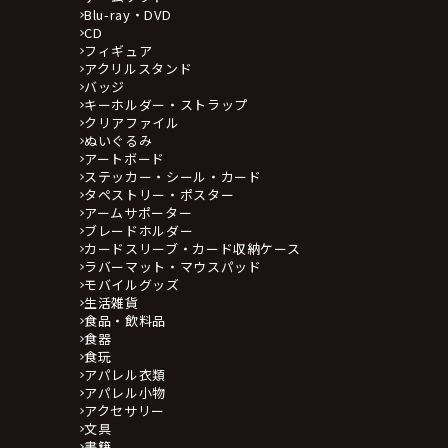
Blu-ray・DVD
CD
フィギュア
アクリルスタンド
バッジ
キーホルダー・ストラップ
クリアファイル
ぬいぐるみ
アートボード
ステッカー・シール・カード
タペストリー・ポスター
アームサポーター
ブレードホルダー
カードスリーブ・カード収納ケース
ラバーマット・マウスパッド
モバイルグッズ
生活雑貨
食品・飲料品
食器
食玩
アパレル衣類
アパレル小物
アクセサリー
文具
書籍