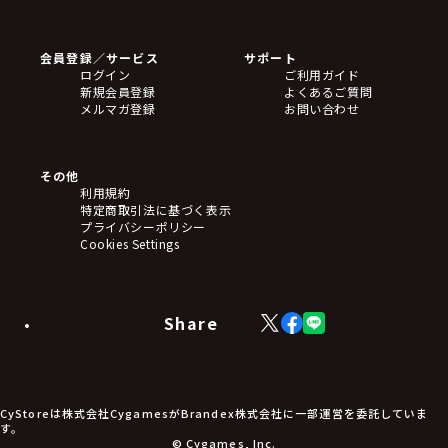
ゲームソフト
Blu-ray・DVD
CD
会員登録／サービス
サポート
フィギュア
ログイン
ご利用ガイド
アクリルスタンド
新規会員登録
よくあるご質問
バッジ
メルマガ登録
お問い合わせ
キーホルダー・ストラップ
クリアファイル
ぬいぐるみ
アートボード
その他
ステッカー・シール・カード
利用規約
タペストリー・ポスター
特定商取引法に基づく表示
アームサポーター
プライバシーポリシー
ブレードホルダー
Cookies Settings
カードスリーブ・カード収納ケース
ラバーマット・マウスパッド
モバイルグッズ
生活雑貨
Share
X
Facebook
LINE
食品・飲料品
(Twitter)
食器
食玩
アパレル衣類
アパレル小物
CyStoreは株式会社CygamesがBrandex株式会社に一部運営を委託していま
アクセサリー
す。
文具
© Cygames, Inc.