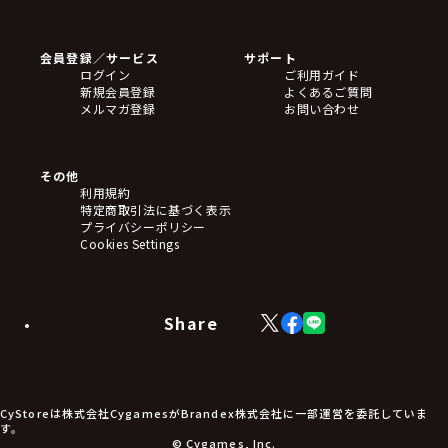
ゲームソフト
Blu-ray・DVD
CD
会員登録／サービス
サポート
フィギュア
ログイン
ご利用ガイド
アクリルスタンド
新規会員登録
よくあるご質問
バッジ
メルマガ登録
お問い合わせ
キーホルダー・ストラップ
クリアファイル
ぬいぐるみ
アートボード
その他
ステッカー・シール・カード
利用規約
タペストリー・ポスター
特定商取引法に基づく表示
アームサポーター
プライバシーポリシー
ブレードホルダー
Cookies Settings
カードスリーブ・カード収納ケース
ラバーマット・マウスパッド
モバイルグッズ
生活雑貨
Share
X
Facebook
LINE
食品・飲料品
(Twitter)
食器
食玩
アパレル衣類
アパレル小物
CyStoreは株式会社CygamesがBrandex株式会社に一部運営を委託していま
アクセサリー
す。
文具
© Cygames, Inc.