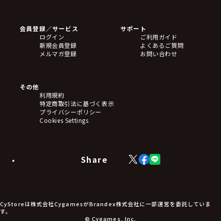
ゲームソフト
Blu-ray・DVD
CD
会員登録／サービス
サポート
フィギュア
ログイン
ご利用ガイド
アクリルスタンド
新規会員登録
よくあるご質問
バッジ
メルマガ登録
お問い合わせ
キーホルダー・ストラップ
クリアファイル
ぬいぐるみ
アートボード
その他
ステッカー・シール・カード
利用規約
タペストリー・ポスター
特定商取引法に基づく表示
アームサポーター
プライバシーポリシー
ブレードホルダー
Cookies Settings
カードスリーブ・カード収納ケース
ラバーマット・マウスパッド
モバイルグッズ
生活雑貨
Share
X
Facebook
LINE
食品・飲料品
(Twitter)
食器
食玩
アパレル衣類
アパレル小物
CyStoreは株式会社CygamesがBrandex株式会社に一部運営を委託していま
アクセサリー
す。
文具
© Cygames, Inc.