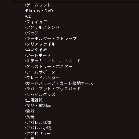
ゲームソフト
Blu-ray・DVD
CD
フィギュア
アクリルスタンド
バッジ
キーホルダー・ストラップ
クリアファイル
ぬいぐるみ
アートボード
ステッカー・シール・カード
タペストリー・ポスター
アームサポーター
ブレードホルダー
カードスリーブ・カード収納ケース
ラバーマット・マウスパッド
モバイルグッズ
生活雑貨
食品・飲料品
食器
食玩
アパレル衣類
アパレル小物
アクセサリー
文具