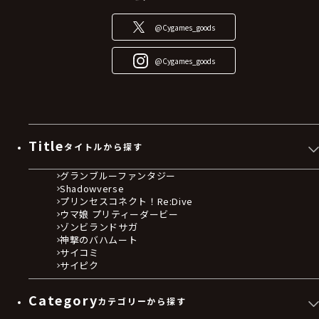
@Cygames_goods
@Cygames_goods
Title
タイトルから探す
グランブルーファンタジー
Shadowverse
プリンセスコネクト！Re:Dive
ウマ娘 プリティーダービー
ゾンビランドサガ
神撃のバハムート
サイコミ
サイピク
Category
カテゴリーから探す