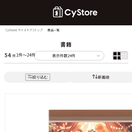
CyStore(サイストア)トップ
商品一覧
書籍
54
1件～24件
表示件数
24件
件
新着順
絞り込む