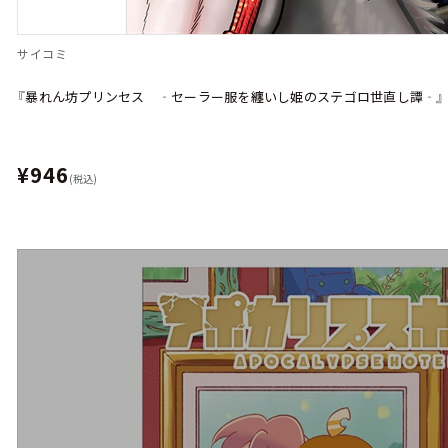
サイコミ
『暴れん坊プリンセス ‐セーラー服を纏いし姫のステゴロ世直し譚‐』 
¥946
(税込)