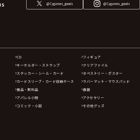
@Cygames_goods
@Cygames_goods
NS
CD
フィギュア
キーホルダー・ストラップ
クリアファイル
ステッカー・シール・カード
タペストリー・ポスター
カードスリーブ・カード収納ケース
ラバーマット・マウスパッド
食品・飲料品
食器
アパレル小物
アクセサリー
コミック・小説
その他グッズ