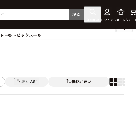
検索
詳細検索
ログイン
お気に入り
カー
ント一覧
トピックス一覧
フィギュア
クリアファイル
タペストリー・ポスター
ス
ラバーマット・マウスパッド
食器
価格が安い
絞り込む
アクセサリー
その他グッズ