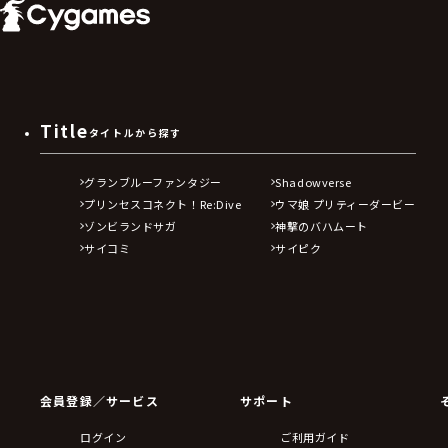
Title
タイトルから探す
グランブルーファンタジー
Shadowverse
プリンセスコネクト！Re:Dive
ウマ娘 プリティーダービー
ゾンビランドサガ
神撃のバハムート
サイコミ
サイピク
会員登録／サービス
サポート
ログイン
ご利用ガイド