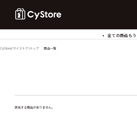
全ての商品
もう
ゲームソフト
B
CyStore(サイストア)トップ
商品一覧
アクリルスタンド
バ
ぬいぐるみ
ア
アームサポーター
ブ
モバイルグッズ
生
食玩
ア
文具
書
チケット
該当する商品がありません。