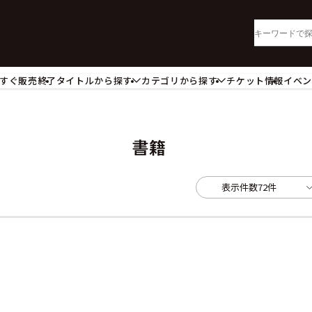
すぐ販売終了
タイトルから探す
カテゴリから探す
チケット情報
イベ
lu-ray・DVD
CD
ッジ
キーホルダー・ストラップ
ートボード
ステッカー・シール・カード
書籍
レードホルダー
カードスリーブ・カード収納ケー
活雑貨
食品・飲料品
表示件数
72件
パレル衣類
アパレル小物
籍
コミック・小説