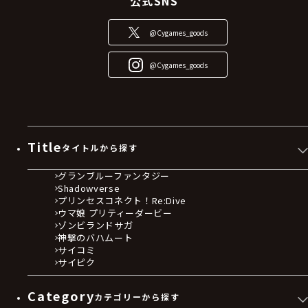
公式SNS
@Cygames_goods
@Cygames_goods
Title
タイトルから探す
グランブルーファンタジー
Shadowverse
プリンセスコネクト！Re:Dive
ウマ娘 プリティーダービー
ゾンビランドサガ
神撃のバハムート
サイコミ
サイピク
Category
カテゴリーから探す