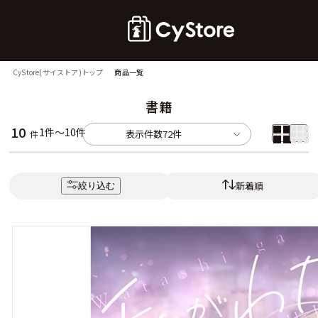
CyStore(サイストア)トップ
商品一覧
書籍
10
1件～10件
表示件数
72件
件
新着順
絞り込む