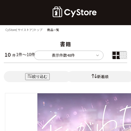
CyStore(サイストア)トップ
商品一覧
書籍
10
1件～10件
表示件数
48件
件
新着順
絞り込む