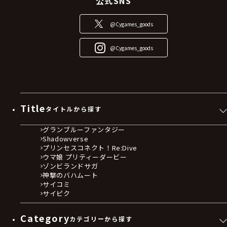
公式SNS
@Cygames_goods
@Cygames_goods
Title
タイトルから探す
グランブルーファンタジー
Shadowverse
プリンセスコネクト！Re:Dive
ウマ娘 プリティーダービー
ゾンビランドサガ
神撃のバハムート
サイコミ
サイピク
Category
カテゴリーから探す