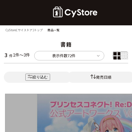
CyStore(サイストア)トップ
商品一覧
書籍
3
1件～3件
表示件数
72件
件
発売日順
絞り込む