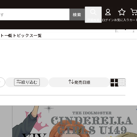
検索
詳細検索
ログイン
お気に入り
カー
ント一覧
トピックス一覧
フィギュア
クリアファイル
タペストリー・ポスター
ス
ラバーマット・マウスパッド
食器
発売日順
絞り込む
アクセサリー
その他グッズ