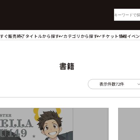
すぐ販売終了
タイトルから探す
カテゴリから探す
チケット情報
イベ
lu-ray・DVD
CD
ッジ
キーホルダー・ストラップ
ートボード
ステッカー・シール・カード
書籍
レードホルダー
カードスリーブ・カード収納ケー
活雑貨
食品・飲料品
表示件数
72件
パレル衣類
アパレル小物
籍
コミック・小説