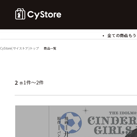
全ての商品
もう
ゲームソフト
B
CyStore(サイストア)トップ
商品一覧
アクリルスタンド
バ
ぬいぐるみ
ア
アームサポーター
ブ
モバイルグッズ
生
2
1件～2件
件
食玩
ア
文具
書
チケット