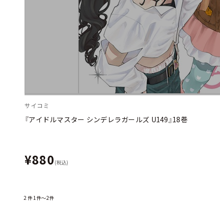
サイコミ
『アイドルマスター シンデレラガールズ U149』18巻
¥880
(税込)
2
件
1件～2件