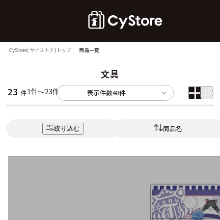
CyStore(サイストア)トップ
商品一覧
文具
23
1件～23件
表示件数
48件
件
商品名
絞り込む