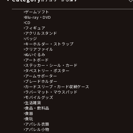
ゲームソフト
Blu-ray・DVD
CD
フィギュア
アクリルスタンド
バッジ
キーホルダー・ストラップ
クリアファイル
ぬいぐるみ
アートボード
ステッカー・シール・カード
タペストリー・ポスター
アームサポーター
ブレードホルダー
カードスリーブ・カード収納ケース
ラバーマット・マウスパッド
モバイルグッズ
生活雑貨
食品・飲料品
食器
食玩
アパレル衣類
アパレル小物