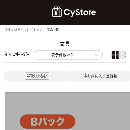
CyStore(サイストア)トップ
商品一覧
文具
9
1件～9件
表示件数
24件
件
お気に入り登録数
絞り込む