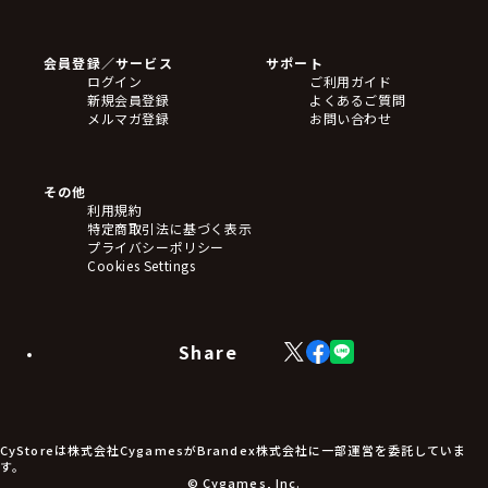
ゲームソフト
Blu-ray・DVD
CD
会員登録／サービス
サポート
フィギュア
ログイン
ご利用ガイド
アクリルスタンド
新規会員登録
よくあるご質問
バッジ
メルマガ登録
お問い合わせ
キーホルダー・ストラップ
クリアファイル
ぬいぐるみ
アートボード
その他
ステッカー・シール・カード
利用規約
タペストリー・ポスター
特定商取引法に基づく表示
アームサポーター
プライバシーポリシー
ブレードホルダー
Cookies Settings
カードスリーブ・カード収納ケース
ラバーマット・マウスパッド
モバイルグッズ
生活雑貨
Share
X
Facebook
LINE
食品・飲料品
(Twitter)
食器
食玩
アパレル衣類
アパレル小物
CyStoreは株式会社CygamesがBrandex株式会社に一部運営を委託していま
アクセサリー
す。
文具
© Cygames, Inc.