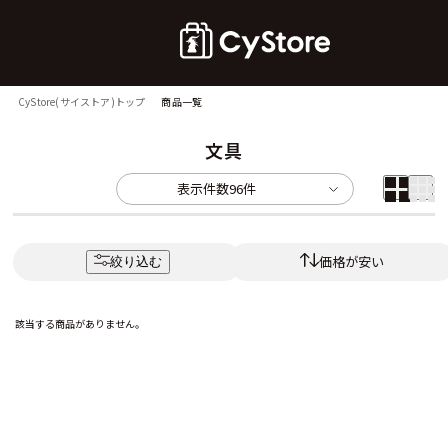
CyStore(サイストア)トップ
商品一覧
文具
表示件数
96件
価格が安い
絞り込む
該当する商品がありません。