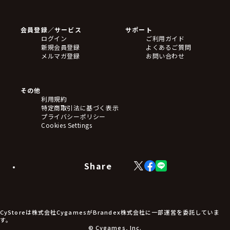
ゲームソフト
Blu-ray・DVD
CD
会員登録／サービス
サポート
フィギュア
ログイン
ご利用ガイド
アクリルスタンド
新規会員登録
よくあるご質問
バッジ
メルマガ登録
お問い合わせ
キーホルダー・ストラップ
クリアファイル
ぬいぐるみ
アートボード
その他
ステッカー・シール・カード
利用規約
タペストリー・ポスター
特定商取引法に基づく表示
アームサポーター
プライバシーポリシー
ブレードホルダー
Cookies Settings
カードスリーブ・カード収納ケース
ラバーマット・マウスパッド
モバイルグッズ
生活雑貨
Share
X
Facebook
LINE
食品・飲料品
(Twitter)
食器
食玩
アパレル衣類
アパレル小物
CyStoreは株式会社CygamesがBrandex株式会社に一部運営を委託していま
アクセサリー
す。
文具
© Cygames, Inc.