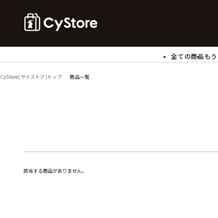
全ての商品
もう
ゲームソフト
B
CyStore(サイストア)トップ
商品一覧
アクリルスタンド
バ
ぬいぐるみ
ア
アームサポーター
ブ
モバイルグッズ
生
食玩
ア
文具
書
チケット
該当する商品がありません。