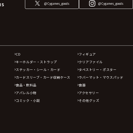
@Cygames_goods
@Cygames_goods
NS
CD
フィギュア
キーホルダー・ストラップ
クリアファイル
ステッカー・シール・カード
タペストリー・ポスター
カードスリーブ・カード収納ケース
ラバーマット・マウスパッド
食品・飲料品
食器
アパレル小物
アクセサリー
コミック・小説
その他グッズ