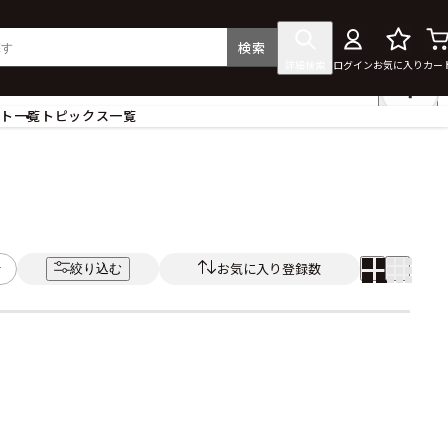
検索
詳細検索
ログイン
お気に入り
カー
ント一覧
トピックス一覧
フィギュア
クリアファイル
タペストリー・ポスター
ス
ラバーマット・マウスパッド
食器
お気に入り登録数
絞り込む
アクセサリー
その他グッズ