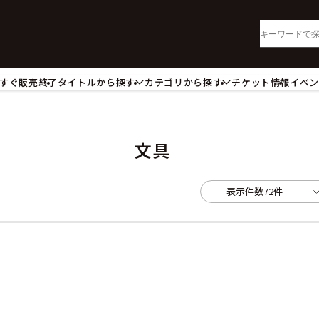
すぐ販売終了
タイトルから探す
カテゴリから探す
チケット情報
イベ
lu-ray・DVD
CD
ッジ
キーホルダー・ストラップ
ートボード
ステッカー・シール・カード
文具
レードホルダー
カードスリーブ・カード収納ケー
活雑貨
食品・飲料品
表示件数
72件
パレル衣類
アパレル小物
籍
コミック・小説