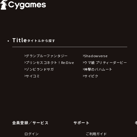
Title
タイトルから探す
グランブルーファンタジー
Shadowverse
プリンセスコネクト！Re:Dive
ウマ娘 プリティーダービー
ゾンビランドサガ
神撃のバハムート
サイコミ
サイピク
会員登録／サービス
サポート
ログイン
ご利用ガイド