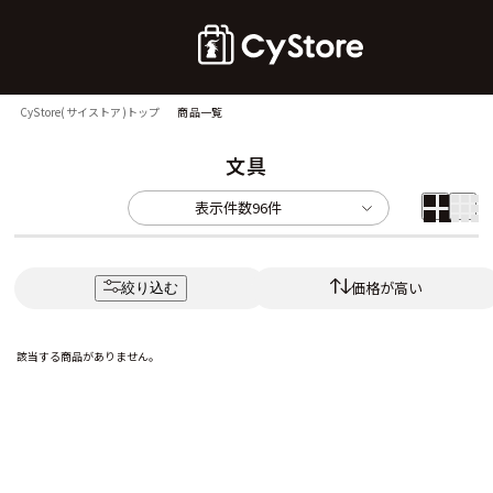
CyStore(サイストア)トップ
商品一覧
文具
表示件数
96件
価格が高い
絞り込む
該当する商品がありません。