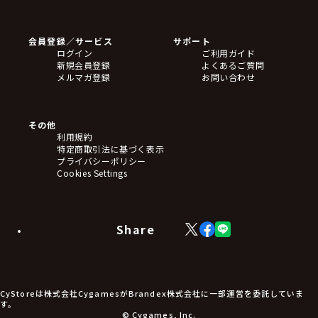
ゲームソフト
Blu-ray・DVD
CD
会員登録／サービス
サポート
フィギュア
ログイン
ご利用ガイド
アクリルスタンド
新規会員登録
よくあるご質問
バッジ
メルマガ登録
お問い合わせ
キーホルダー・ストラップ
クリアファイル
ぬいぐるみ
アートボード
その他
ステッカー・シール・カード
利用規約
タペストリー・ポスター
特定商取引法に基づく表示
アームサポーター
プライバシーポリシー
ブレードホルダー
Cookies Settings
カードスリーブ・カード収納ケース
ラバーマット・マウスパッド
モバイルグッズ
生活雑貨
Share
X
Facebook
LINE
食品・飲料品
(Twitter)
食器
食玩
アパレル衣類
アパレル小物
CyStoreは株式会社CygamesがBrandex株式会社に一部運営を委託していま
アクセサリー
す。
文具
© Cygames, Inc.