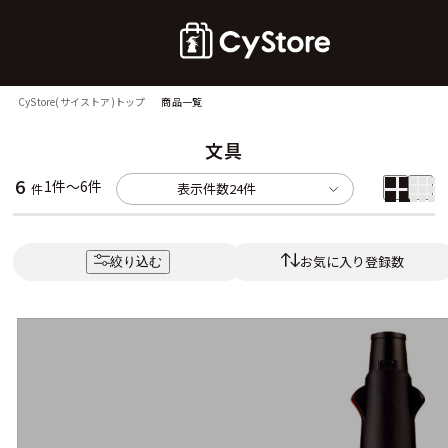
CyStore(サイストア)トップ
商品一覧
文具
6
1件～6件
表示件数
24件
件
お気に入り登録数
絞り込む