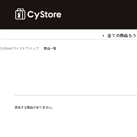
全ての商品
もう
ゲームソフト
B
CyStore(サイストア)トップ
商品一覧
アクリルスタンド
バ
ぬいぐるみ
ア
アームサポーター
ブ
モバイルグッズ
生
食玩
ア
文具
書
チケット
該当する商品がありません。