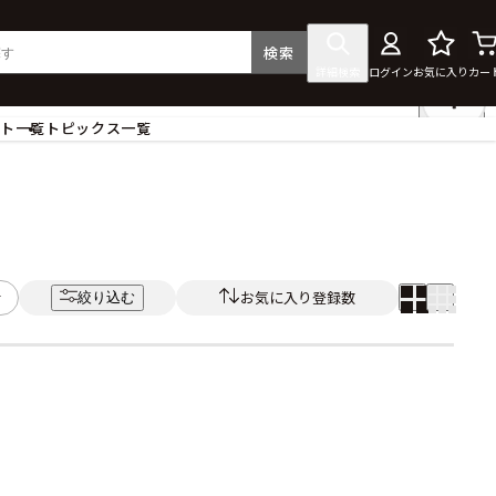
検索
詳細検索
ログイン
お気に入り
カー
ント一覧
トピックス一覧
フィギュア
クリアファイル
タペストリー・ポスター
ス
ラバーマット・マウスパッド
食器
お気に入り登録数
絞り込む
アクセサリー
その他グッズ