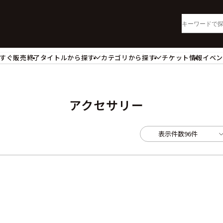
すぐ販売終了
タイトルから探す
カテゴリから探す
チケット情報
イベ
lu-ray・DVD
CD
ッジ
キーホルダー・ストラップ
ートボード
ステッカー・シール・カード
アクセサリー
レードホルダー
カードスリーブ・カード収納ケー
活雑貨
食品・飲料品
表示件数
96件
パレル衣類
アパレル小物
籍
コミック・小説