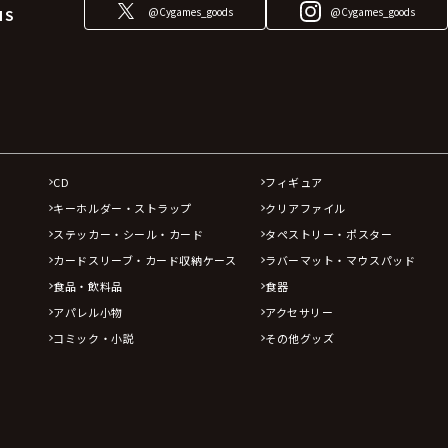
@Cygames_goods
@Cygames_goods
NS
CD
フィギュア
キーホルダー・ストラップ
クリアファイル
ステッカー・シール・カード
タペストリー・ポスター
カードスリーブ・カード収納ケース
ラバーマット・マウスパッド
食品・飲料品
食器
アパレル小物
アクセサリー
コミック・小説
その他グッズ