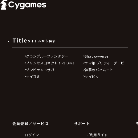
Title
タイトルから探す
グランブルーファンタジー
Shadowverse
プリンセスコネクト！Re:Dive
ウマ娘 プリティーダービー
ゾンビランドサガ
神撃のバハムート
サイコミ
サイピク
会員登録／サービス
サポート
ログイン
ご利用ガイド