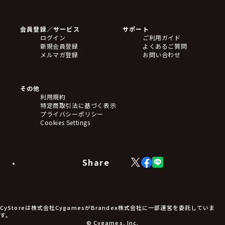
ゲームソフト
Blu-ray・DVD
CD
会員登録／サービス
サポート
フィギュア
ログイン
ご利用ガイド
アクリルスタンド
新規会員登録
よくあるご質問
バッジ
メルマガ登録
お問い合わせ
キーホルダー・ストラップ
クリアファイル
ぬいぐるみ
アートボード
その他
ステッカー・シール・カード
利用規約
タペストリー・ポスター
特定商取引法に基づく表示
アームサポーター
プライバシーポリシー
ブレードホルダー
Cookies Settings
カードスリーブ・カード収納ケース
ラバーマット・マウスパッド
モバイルグッズ
生活雑貨
Share
X
Facebook
LINE
食品・飲料品
(Twitter)
食器
食玩
アパレル衣類
アパレル小物
CyStoreは株式会社CygamesがBrandex株式会社に一部運営を委託していま
アクセサリー
す。
文具
© Cygames, Inc.