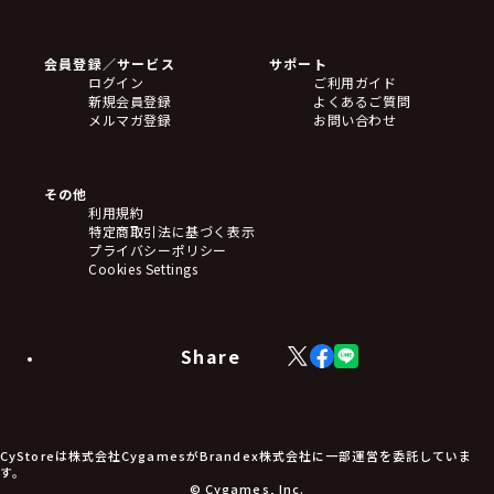
ゲームソフト
Blu-ray・DVD
CD
会員登録／サービス
サポート
フィギュア
ログイン
ご利用ガイド
アクリルスタンド
新規会員登録
よくあるご質問
バッジ
メルマガ登録
お問い合わせ
キーホルダー・ストラップ
クリアファイル
ぬいぐるみ
アートボード
その他
ステッカー・シール・カード
利用規約
タペストリー・ポスター
特定商取引法に基づく表示
アームサポーター
プライバシーポリシー
ブレードホルダー
Cookies Settings
カードスリーブ・カード収納ケース
ラバーマット・マウスパッド
モバイルグッズ
生活雑貨
Share
X
Facebook
LINE
食品・飲料品
(Twitter)
食器
食玩
アパレル衣類
アパレル小物
CyStoreは株式会社CygamesがBrandex株式会社に一部運営を委託していま
アクセサリー
す。
文具
© Cygames, Inc.