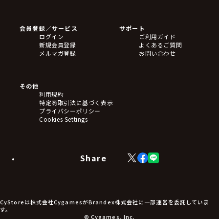
ゲームソフト
Blu-ray・DVD
CD
会員登録／サービス
サポート
フィギュア
ログイン
ご利用ガイド
アクリルスタンド
新規会員登録
よくあるご質問
バッジ
メルマガ登録
お問い合わせ
キーホルダー・ストラップ
クリアファイル
ぬいぐるみ
アートボード
その他
ステッカー・シール・カード
利用規約
タペストリー・ポスター
特定商取引法に基づく表示
アームサポーター
プライバシーポリシー
ブレードホルダー
Cookies Settings
カードスリーブ・カード収納ケース
ラバーマット・マウスパッド
モバイルグッズ
生活雑貨
Share
X
Facebook
LINE
食品・飲料品
(Twitter)
食器
食玩
アパレル衣類
アパレル小物
CyStoreは株式会社CygamesがBrandex株式会社に一部運営を委託していま
アクセサリー
す。
文具
© Cygames, Inc.