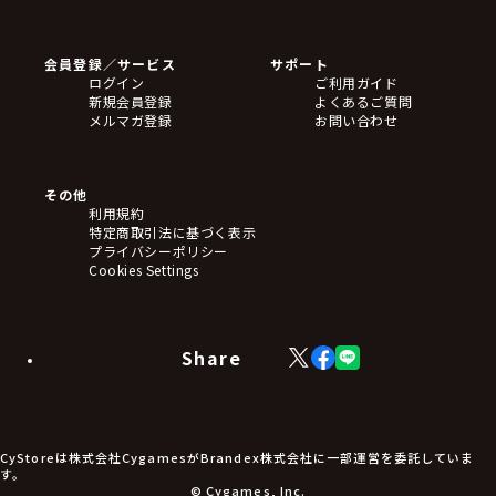
ゲームソフト
Blu-ray・DVD
CD
会員登録／サービス
サポート
フィギュア
ログイン
ご利用ガイド
アクリルスタンド
新規会員登録
よくあるご質問
バッジ
メルマガ登録
お問い合わせ
キーホルダー・ストラップ
クリアファイル
ぬいぐるみ
アートボード
その他
ステッカー・シール・カード
利用規約
タペストリー・ポスター
特定商取引法に基づく表示
アームサポーター
プライバシーポリシー
ブレードホルダー
Cookies Settings
カードスリーブ・カード収納ケース
ラバーマット・マウスパッド
モバイルグッズ
生活雑貨
Share
X
Facebook
LINE
食品・飲料品
(Twitter)
食器
食玩
アパレル衣類
アパレル小物
CyStoreは株式会社CygamesがBrandex株式会社に一部運営を委託していま
アクセサリー
す。
文具
© Cygames, Inc.