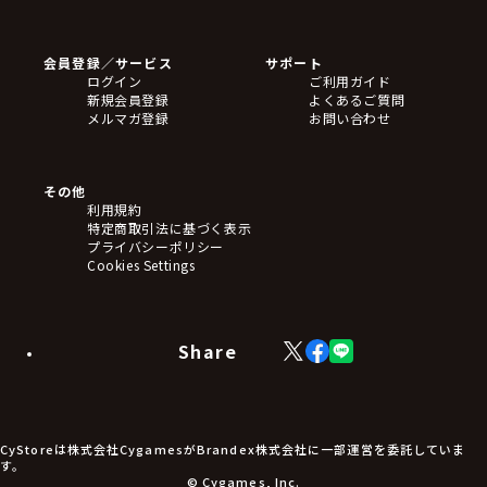
ゲームソフト
Blu-ray・DVD
CD
会員登録／サービス
サポート
フィギュア
ログイン
ご利用ガイド
アクリルスタンド
新規会員登録
よくあるご質問
バッジ
メルマガ登録
お問い合わせ
キーホルダー・ストラップ
クリアファイル
ぬいぐるみ
アートボード
その他
ステッカー・シール・カード
利用規約
タペストリー・ポスター
特定商取引法に基づく表示
アームサポーター
プライバシーポリシー
ブレードホルダー
Cookies Settings
カードスリーブ・カード収納ケース
ラバーマット・マウスパッド
モバイルグッズ
生活雑貨
Share
X
Facebook
LINE
食品・飲料品
(Twitter)
食器
食玩
アパレル衣類
アパレル小物
CyStoreは株式会社CygamesがBrandex株式会社に一部運営を委託していま
アクセサリー
す。
文具
© Cygames, Inc.