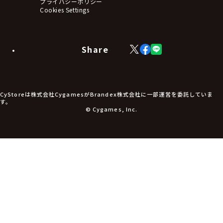
アームサポーター
プライバシーポリシー
ブレードホルダー
Cookies Settings
カードスリーブ・カード収納ケース
ラバーマット・マウスパッド
モバイルグッズ
生活雑貨
Share
X
Facebook
LINE
食品・飲料品
(Twitter)
食器
食玩
アパレル衣類
アパレル小物
CyStoreは株式会社CygamesがBrandex株式会社に一部運営を委託していま
アクセサリー
す。
文具
© Cygames, Inc.
書籍
コミック・小説
その他グッズ
チケット