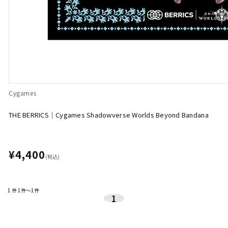
Cygames
THE BERRICS｜Cygames Shadowverse Worlds Beyond Bandana
¥4,400
(税込)
1
件
1件～1件
1