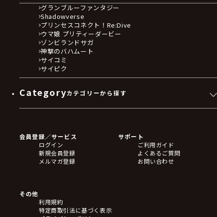
グランブルーファンタジー
Shadowverse
プリンセスコネクト！Re:Dive
ウマ娘 プリティーダービー
ゾンビランドサガ
神撃のバハムート
サイコミ
サイピク
Category
カテゴリーから探す
ゲームソフト
Blu-ray・DVD
CD
会員登録／サービス
サポート
フィギュア
ログイン
ご利用ガイド
アクリルスタンド
新規会員登録
よくあるご質問
バッジ
メルマガ登録
お問い合わせ
キーホルダー・ストラップ
クリアファイル
ぬいぐるみ
アートボード
その他
ステッカー・シール・カード
利用規約
タペストリー・ポスター
特定商取引法に基づく表示