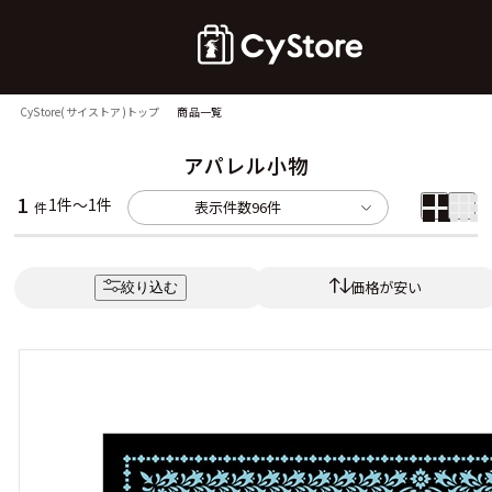
CyStore(サイストア)トップ
商品一覧
アパレル小物
1
1件～1件
表示件数
96件
件
価格が安い
絞り込む