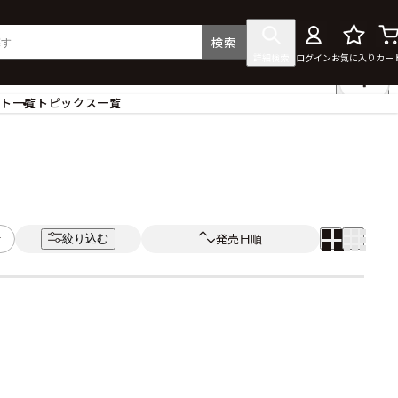
検索
詳細検索
ログイン
お気に入り
カー
ント一覧
トピックス一覧
フィギュア
クリアファイル
タペストリー・ポスター
ス
ラバーマット・マウスパッド
食器
発売日順
絞り込む
アクセサリー
その他グッズ