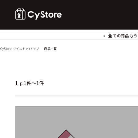
全ての商品
もう
ゲームソフト
B
CyStore(サイストア)トップ
商品一覧
アクリルスタンド
バ
ぬいぐるみ
ア
アームサポーター
ブ
モバイルグッズ
生
1
1件～1件
件
食玩
ア
文具
書
チケット