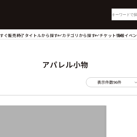
すぐ販売終了
タイトルから探す
カテゴリから探す
チケット情報
イベ
lu-ray・DVD
CD
ッジ
キーホルダー・ストラップ
ートボード
ステッカー・シール・カード
アパレル小物
レードホルダー
カードスリーブ・カード収納ケー
活雑貨
食品・飲料品
表示件数
96件
パレル衣類
アパレル小物
籍
コミック・小説