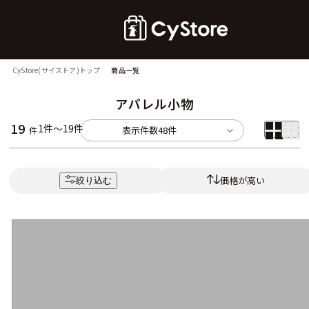
CyStore(サイストア)トップ
商品一覧
アパレル小物
19
1件～19件
表示件数
48件
件
価格が高い
絞り込む