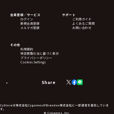
ゲームソフト
Blu-ray・DVD
CD
会員登録／サービス
サポート
フィギュア
ログイン
ご利用ガイド
アクリルスタンド
新規会員登録
よくあるご質問
バッジ
メルマガ登録
お問い合わせ
キーホルダー・ストラップ
クリアファイル
ぬいぐるみ
アートボード
その他
ステッカー・シール・カード
利用規約
タペストリー・ポスター
特定商取引法に基づく表示
アームサポーター
プライバシーポリシー
ブレードホルダー
Cookies Settings
カードスリーブ・カード収納ケース
ラバーマット・マウスパッド
モバイルグッズ
生活雑貨
Share
X
Facebook
LINE
食品・飲料品
(Twitter)
食器
食玩
アパレル衣類
アパレル小物
CyStoreは株式会社CygamesがBrandex株式会社に一部運営を委託していま
アクセサリー
す。
文具
© Cygames, Inc.