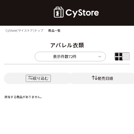
CyStore(サイストア)トップ
商品一覧
アパレル衣類
表示件数
72件
発売日順
絞り込む
該当する商品がありません。