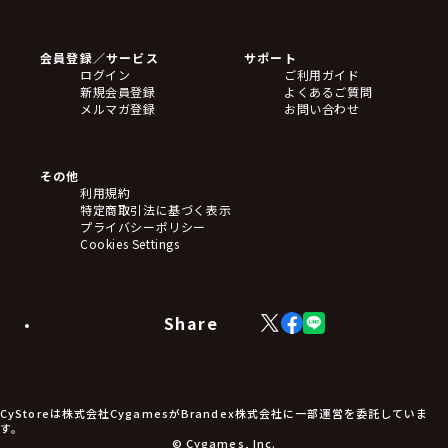
ゲームソフト
Blu-ray・DVD
CD
会員登録／サービス
サポート
フィギュア
ログイン
ご利用ガイド
アクリルスタンド
新規会員登録
よくあるご質問
バッジ
メルマガ登録
お問い合わせ
キーホルダー・ストラップ
クリアファイル
ぬいぐるみ
アートボード
その他
ステッカー・シール・カード
利用規約
タペストリー・ポスター
特定商取引法に基づく表示
アームサポーター
プライバシーポリシー
ブレードホルダー
Cookies Settings
カードスリーブ・カード収納ケース
ラバーマット・マウスパッド
モバイルグッズ
生活雑貨
Share
X
Facebook
LINE
食品・飲料品
(Twitter)
食器
食玩
アパレル衣類
アパレル小物
CyStoreは株式会社CygamesがBrandex株式会社に一部運営を委託していま
アクセサリー
す。
文具
© Cygames, Inc.