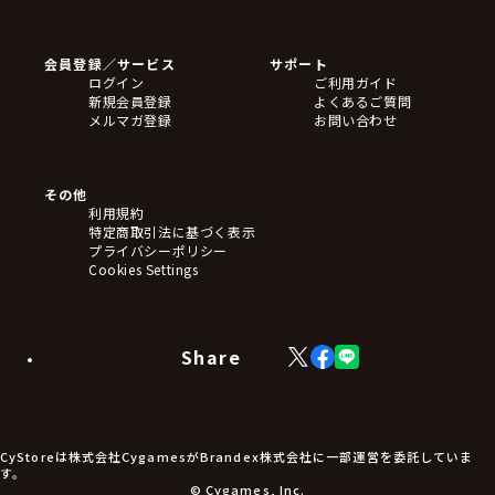
ゲームソフト
Blu-ray・DVD
CD
会員登録／サービス
サポート
フィギュア
ログイン
ご利用ガイド
アクリルスタンド
新規会員登録
よくあるご質問
バッジ
メルマガ登録
お問い合わせ
キーホルダー・ストラップ
クリアファイル
ぬいぐるみ
アートボード
その他
ステッカー・シール・カード
利用規約
タペストリー・ポスター
特定商取引法に基づく表示
アームサポーター
プライバシーポリシー
ブレードホルダー
Cookies Settings
カードスリーブ・カード収納ケース
ラバーマット・マウスパッド
モバイルグッズ
生活雑貨
Share
X
Facebook
LINE
食品・飲料品
(Twitter)
食器
食玩
アパレル衣類
アパレル小物
CyStoreは株式会社CygamesがBrandex株式会社に一部運営を委託していま
アクセサリー
す。
文具
© Cygames, Inc.