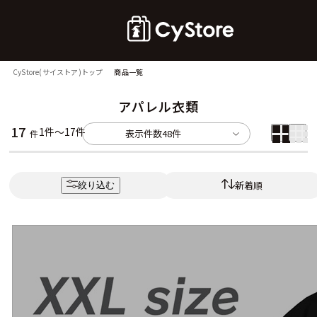
CyStore(サイストア)トップ
商品一覧
アパレル衣類
17
1件～17件
表示件数
48件
件
新着順
絞り込む