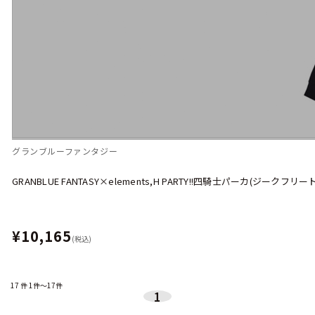
グランブルーファンタジー
GRANBLUE FANTASY×elements,H PARTY!!四騎士パーカ(ジークフリー
¥10,165
(税込)
17
件
1件～17件
1