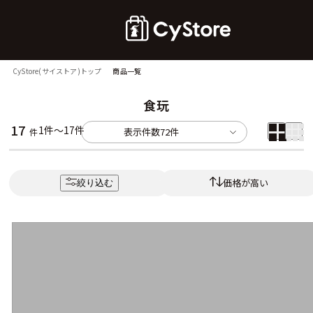
CyStore(サイストア)トップ
商品一覧
食玩
17
1件～17件
表示件数
72件
件
価格が高い
絞り込む