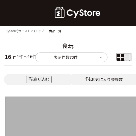
CyStore(サイストア)トップ
商品一覧
食玩
16
1件～16件
表示件数
72件
件
お気に入り登録数
絞り込む