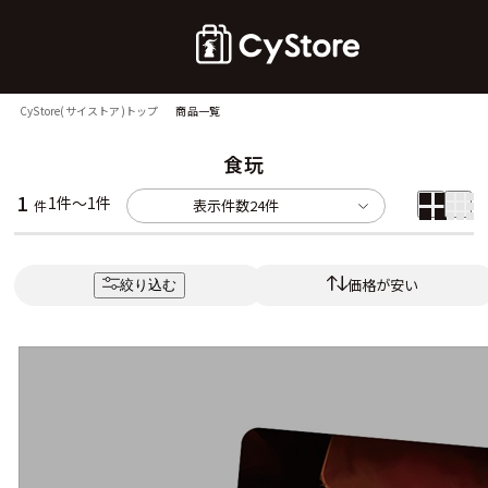
CyStore(サイストア)トップ
商品一覧
食玩
1
1件～1件
表示件数
24件
件
価格が安い
絞り込む