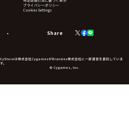
特定商取引法に基づく表示
アームサポーター
プライバシーポリシー
ブレードホルダー
Cookies Settings
カードスリーブ・カード収納ケース
ラバーマット・マウスパッド
モバイルグッズ
生活雑貨
Share
X
Facebook
LINE
食品・飲料品
(Twitter)
食器
食玩
アパレル衣類
アパレル小物
CyStoreは株式会社CygamesがBrandex株式会社に一部運営を委託していま
アクセサリー
す。
文具
© Cygames, Inc.
書籍
コミック・小説
その他グッズ
チケット