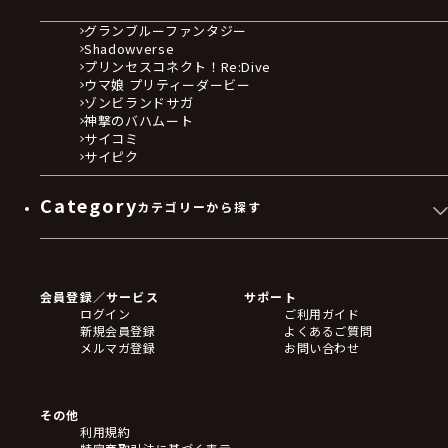
グランブルーファンタジー
Shadowverse
プリンセスコネクト！Re:Dive
ウマ娘 プリティーダービー
ゾンビランドサガ
神撃のバハムート
サイコミ
サイピク
Category
カテゴリーから探す
ゲームソフト
Blu-ray・DVD
CD
会員登録／サービス
サポート
フィギュア
ログイン
ご利用ガイド
アクリルスタンド
新規会員登録
よくあるご質問
バッジ
メルマガ登録
お問い合わせ
キーホルダー・ストラップ
クリアファイル
ぬいぐるみ
アートボード
その他
ステッカー・シール・カード
利用規約
タペストリー・ポスター