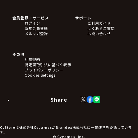
ゲームソフト
Blu-ray・DVD
CD
会員登録／サービス
サポート
フィギュア
ログイン
ご利用ガイド
アクリルスタンド
新規会員登録
よくあるご質問
バッジ
メルマガ登録
お問い合わせ
キーホルダー・ストラップ
クリアファイル
ぬいぐるみ
アートボード
その他
ステッカー・シール・カード
利用規約
タペストリー・ポスター
特定商取引法に基づく表示
アームサポーター
プライバシーポリシー
ブレードホルダー
Cookies Settings
カードスリーブ・カード収納ケース
ラバーマット・マウスパッド
モバイルグッズ
生活雑貨
Share
X
Facebook
LINE
食品・飲料品
(Twitter)
食器
食玩
アパレル衣類
アパレル小物
CyStoreは株式会社CygamesがBrandex株式会社に一部運営を委託していま
アクセサリー
す。
文具
© Cygames, Inc.