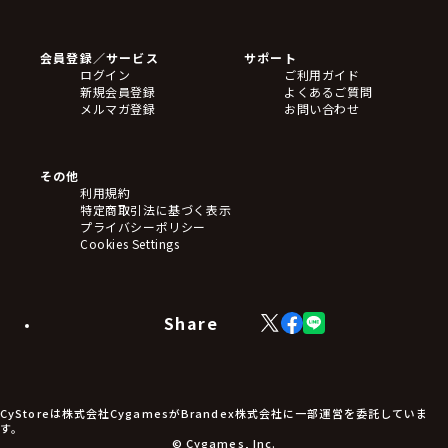
ゲームソフト
Blu-ray・DVD
CD
会員登録／サービス
サポート
フィギュア
ログイン
ご利用ガイド
アクリルスタンド
新規会員登録
よくあるご質問
バッジ
メルマガ登録
お問い合わせ
キーホルダー・ストラップ
クリアファイル
ぬいぐるみ
アートボード
その他
ステッカー・シール・カード
利用規約
タペストリー・ポスター
特定商取引法に基づく表示
アームサポーター
プライバシーポリシー
ブレードホルダー
Cookies Settings
カードスリーブ・カード収納ケース
ラバーマット・マウスパッド
モバイルグッズ
生活雑貨
Share
X
Facebook
LINE
食品・飲料品
(Twitter)
食器
食玩
アパレル衣類
アパレル小物
CyStoreは株式会社CygamesがBrandex株式会社に一部運営を委託していま
アクセサリー
す。
文具
© Cygames, Inc.