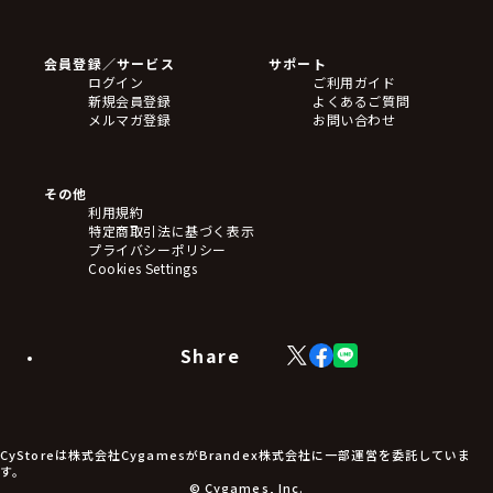
ゲームソフト
Blu-ray・DVD
CD
会員登録／サービス
サポート
フィギュア
ログイン
ご利用ガイド
アクリルスタンド
新規会員登録
よくあるご質問
バッジ
メルマガ登録
お問い合わせ
キーホルダー・ストラップ
クリアファイル
ぬいぐるみ
アートボード
その他
ステッカー・シール・カード
利用規約
タペストリー・ポスター
特定商取引法に基づく表示
アームサポーター
プライバシーポリシー
ブレードホルダー
Cookies Settings
カードスリーブ・カード収納ケース
ラバーマット・マウスパッド
モバイルグッズ
生活雑貨
Share
X
Facebook
LINE
食品・飲料品
(Twitter)
食器
食玩
アパレル衣類
アパレル小物
CyStoreは株式会社CygamesがBrandex株式会社に一部運営を委託していま
アクセサリー
す。
文具
© Cygames, Inc.