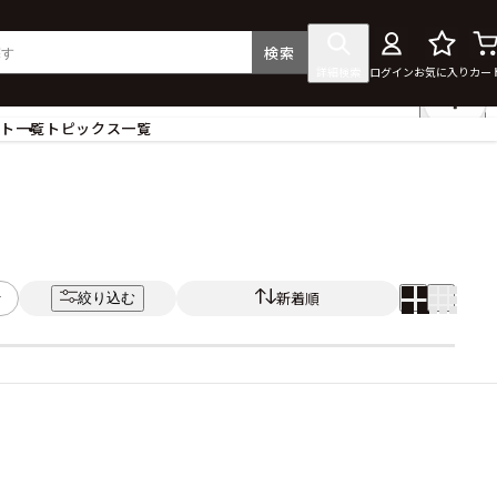
検索
詳細検索
ログイン
お気に入り
カー
ント一覧
トピックス一覧
フィギュア
クリアファイル
タペストリー・ポスター
ス
ラバーマット・マウスパッド
食器
新着順
絞り込む
アクセサリー
その他グッズ