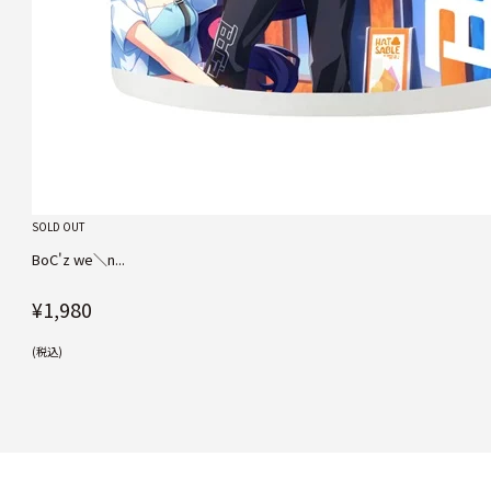
SOLD OUT
BoC'z we＼n...
¥1,980
(税込)