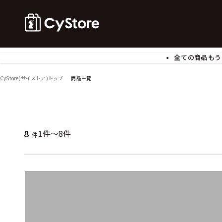
全ての商品
もう
ゲームソフト
B
CyStore(サイストア)トップ
商品一覧
アクリルスタンド
バ
ぬいぐるみ
ア
アームサポーター
ブ
モバイルグッズ
生
8
1件～8件
件
食玩
ア
文具
書
チケット