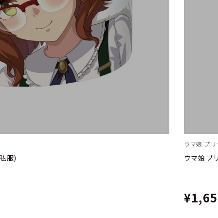
ウマ娘 プ
私服)
ウマ娘 プ
¥1,6