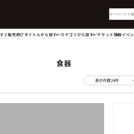
すぐ販売終了
タイトルから探す
カテゴリから探す
チケット情報
イベ
lu-ray・DVD
CD
ッジ
キーホルダー・ストラップ
ートボード
ステッカー・シール・カード
食器
レードホルダー
カードスリーブ・カード収納ケー
活雑貨
食品・飲料品
表示件数
24件
パレル衣類
アパレル小物
籍
コミック・小説