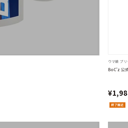
ウマ娘 プ
BoC'z 
¥1,9
終了間近