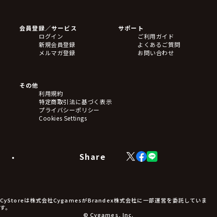
ゲームソフト
Blu-ray・DVD
CD
会員登録／サービス
サポート
フィギュア
ログイン
ご利用ガイド
アクリルスタンド
新規会員登録
よくあるご質問
バッジ
メルマガ登録
お問い合わせ
キーホルダー・ストラップ
クリアファイル
ぬいぐるみ
アートボード
その他
ステッカー・シール・カード
利用規約
タペストリー・ポスター
特定商取引法に基づく表示
アームサポーター
プライバシーポリシー
ブレードホルダー
Cookies Settings
カードスリーブ・カード収納ケース
ラバーマット・マウスパッド
モバイルグッズ
生活雑貨
Share
X
Facebook
LINE
食品・飲料品
(Twitter)
食器
食玩
アパレル衣類
アパレル小物
CyStoreは株式会社CygamesがBrandex株式会社に一部運営を委託していま
アクセサリー
す。
文具
© Cygames, Inc.