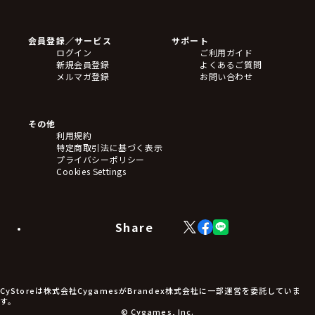
ゲームソフト
Blu-ray・DVD
CD
会員登録／サービス
サポート
フィギュア
ログイン
ご利用ガイド
アクリルスタンド
新規会員登録
よくあるご質問
バッジ
メルマガ登録
お問い合わせ
キーホルダー・ストラップ
クリアファイル
ぬいぐるみ
アートボード
その他
ステッカー・シール・カード
利用規約
タペストリー・ポスター
特定商取引法に基づく表示
アームサポーター
プライバシーポリシー
ブレードホルダー
Cookies Settings
カードスリーブ・カード収納ケース
ラバーマット・マウスパッド
モバイルグッズ
生活雑貨
Share
X
Facebook
LINE
食品・飲料品
(Twitter)
食器
食玩
アパレル衣類
アパレル小物
CyStoreは株式会社CygamesがBrandex株式会社に一部運営を委託していま
アクセサリー
す。
文具
© Cygames, Inc.