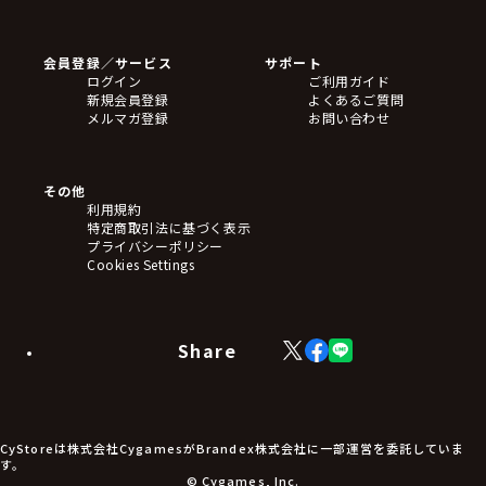
ゲームソフト
Blu-ray・DVD
CD
会員登録／サービス
サポート
フィギュア
ログイン
ご利用ガイド
アクリルスタンド
新規会員登録
よくあるご質問
バッジ
メルマガ登録
お問い合わせ
キーホルダー・ストラップ
クリアファイル
ぬいぐるみ
アートボード
その他
ステッカー・シール・カード
利用規約
タペストリー・ポスター
特定商取引法に基づく表示
アームサポーター
プライバシーポリシー
ブレードホルダー
Cookies Settings
カードスリーブ・カード収納ケース
ラバーマット・マウスパッド
モバイルグッズ
生活雑貨
Share
X
Facebook
LINE
食品・飲料品
(Twitter)
食器
食玩
アパレル衣類
アパレル小物
CyStoreは株式会社CygamesがBrandex株式会社に一部運営を委託していま
アクセサリー
す。
文具
© Cygames, Inc.