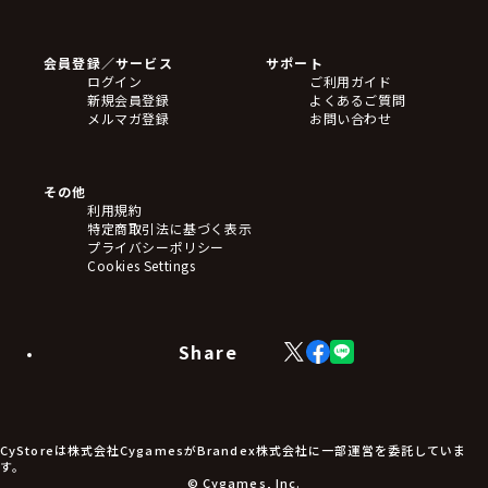
ゲームソフト
Blu-ray・DVD
CD
会員登録／サービス
サポート
フィギュア
ログイン
ご利用ガイド
アクリルスタンド
新規会員登録
よくあるご質問
バッジ
メルマガ登録
お問い合わせ
キーホルダー・ストラップ
クリアファイル
ぬいぐるみ
アートボード
その他
ステッカー・シール・カード
利用規約
タペストリー・ポスター
特定商取引法に基づく表示
アームサポーター
プライバシーポリシー
ブレードホルダー
Cookies Settings
カードスリーブ・カード収納ケース
ラバーマット・マウスパッド
モバイルグッズ
生活雑貨
Share
X
Facebook
LINE
食品・飲料品
(Twitter)
食器
食玩
アパレル衣類
アパレル小物
CyStoreは株式会社CygamesがBrandex株式会社に一部運営を委託していま
アクセサリー
す。
文具
© Cygames, Inc.