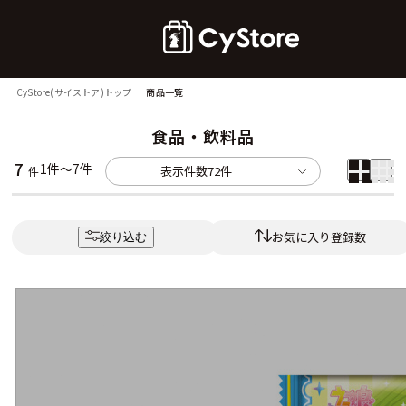
CyStore(サイストア)トップ
商品一覧
食品・飲料品
7
1件～7件
表示件数
72件
件
お気に入り登録数
絞り込む