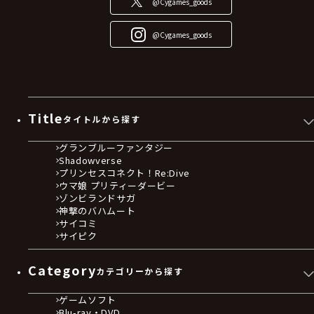
@Cygames_goods
@Cygames_goods
Title
タイトルから探す
グランブルーファンタジー
Shadowverse
プリンセスコネクト！Re:Dive
ウマ娘 プリティーダービー
ゾンビランドサガ
神撃のバハムート
サイコミ
サイピク
Category
カテゴリーから探す
ゲームソフト
Blu-ray・DVD