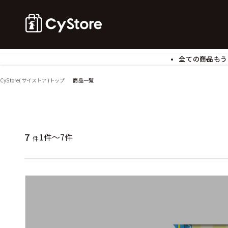
全ての商品
もう
ゲームソフト
B
CyStore(サイストア)トップ
商品一覧
アクリルスタンド
バ
ぬいぐるみ
ア
アームサポーター
ブ
モバイルグッズ
生
7
1件～7件
件
食玩
ア
文具
書
チケット