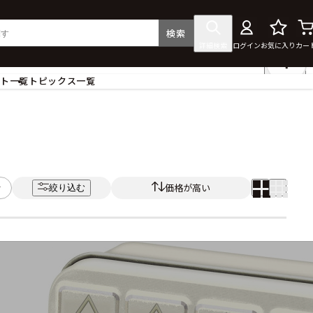
検索
詳細検索
ログイン
お気に入り
カー
ント一覧
トピックス一覧
フィギュア
クリアファイル
タペストリー・ポスター
ス
ラバーマット・マウスパッド
食器
価格が高い
絞り込む
アクセサリー
その他グッズ