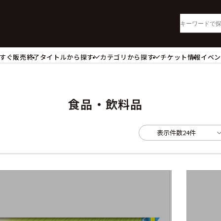
すぐ販売終了
タイトルから探す
カテゴリから探す
チケット情報
イベ
lu-ray・DVD
CD
ッジ
キーホルダー・ストラップ
ートボード
ステッカー・シール・カード
食品・飲料品
レードホルダー
カードスリーブ・カード収納ケー
活雑貨
食品・飲料品
表示件数
24件
パレル衣類
アパレル小物
籍
コミック・小説