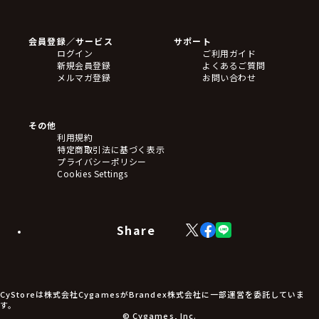
ゲームソフト
Blu-ray・DVD
CD
会員登録／サービス
サポート
フィギュア
ログイン
ご利用ガイド
アクリルスタンド
新規会員登録
よくあるご質問
バッジ
メルマガ登録
お問い合わせ
キーホルダー・ストラップ
クリアファイル
ぬいぐるみ
アートボード
その他
ステッカー・シール・カード
利用規約
タペストリー・ポスター
特定商取引法に基づく表示
アームサポーター
プライバシーポリシー
ブレードホルダー
Cookies Settings
カードスリーブ・カード収納ケース
ラバーマット・マウスパッド
モバイルグッズ
生活雑貨
Share
X
Facebook
LINE
食品・飲料品
(Twitter)
食器
食玩
アパレル衣類
アパレル小物
CyStoreは株式会社CygamesがBrandex株式会社に一部運営を委託していま
アクセサリー
す。
文具
© Cygames, Inc.